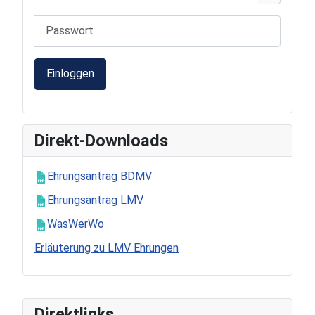
Passwort
Passwort
Einloggen
Direkt-Downloads
Ehrungsantrag BDMV
Ehrungsantrag LMV
WasWerWo
Erläuterung zu LMV Ehrungen
Direktlinks